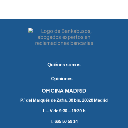
o
r
,
d
e
j
a
e
s
t
e
c
Quiénes somos
a
m
p
Opiniones
o
v
OFICINA MADRID
a
c
P.º del Marqués de Zafra, 38 bis, 28028 Madrid
í
o
L – V de 9:30 – 19:30 h
.
T. 665 50 59 14