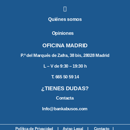
r
,
d
e
Quiénes somos
j
a
Opiniones
e
s
OFICINA MADRID
t
e
P.º del Marqués de Zafra, 38 bis, 28028 Madrid
c
L – V de 9:30 – 19:30 h
a
m
T. 665 50 59 14
p
o
¿TIENES DUDAS?
v
a
Contacta
c
Info@bankabusos.com
í
o
.
Política de Privacidad
|
Aviso Legal
|
Contacto
|