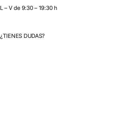
L – V de 9:30 – 19:30 h
T. 665 50 59 14
¿TIENES DUDAS?
Contacta
Info@bankabusos.com
Política de Privacidad
|
Aviso Legal
|
Contacto
|
Condiciones Generales de
Contratación