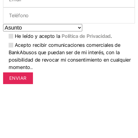
He leído y acepto la
Política de Privacidad
.
Acepto recibir comunicaciones comerciales de
BankAbusos que puedan ser de mi interés, con la
posibilidad de revocar mi consentimiento en cualquier
momento..
P
o
r
f
a
v
o