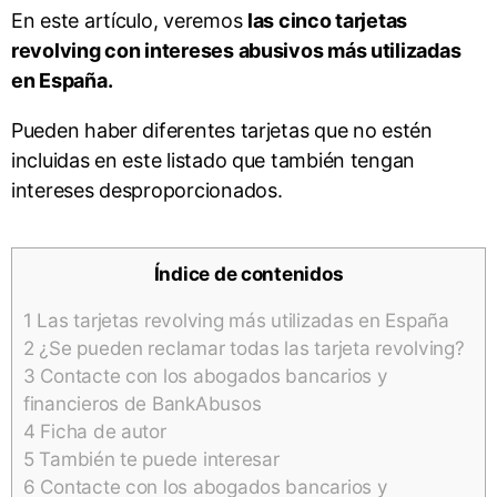
En este artículo, veremos
las cinco tarjetas
revolving con intereses abusivos más utilizadas
en España.
Pueden haber diferentes tarjetas que no estén
incluidas en este listado que también tengan
intereses desproporcionados.
Índice de contenidos
1
Las tarjetas revolving más utilizadas en España
2
¿Se pueden reclamar todas las tarjeta revolving?
3
Contacte con los abogados bancarios y
financieros de BankAbusos
4
Ficha de autor
5
También te puede interesar
6
Contacte con los abogados bancarios y