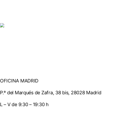
r
,
d
e
j
a
e
s
Quiénes somos
t
e
c
Opiniones
a
m
OFICINA MADRID
p
P.º del Marqués de Zafra, 38 bis, 28028 Madrid
o
v
L – V de 9:30 – 19:30 h
a
c
T. 665 50 59 14
í