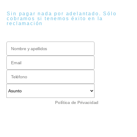
Sin pagar nada por adelantado. Sólo
cobramos si tenemos éxito en la
reclamación
He leído y acepto la
Política de Privacidad
.
Acepto recibir comunicaciones comerciales de
BankAbusos que puedan ser de mi interés, con la
posibilidad de revocar mi consentimiento en
cualquier momento..