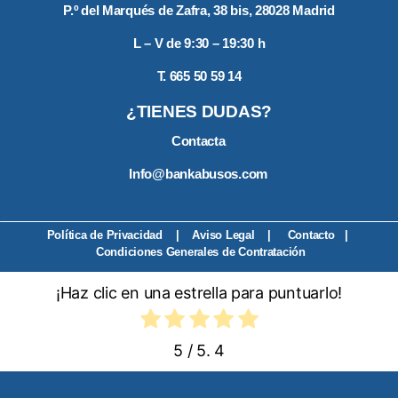
a
P.º del Marqués de Zafra, 38 bis, 28028 Madrid
m
p
L – V de 9:30 – 19:30 h
o
T. 665 50 59 14
v
a
¿TIENES DUDAS?
c
í
Contacta
o
.
Info@bankabusos.com
Política de Privacidad
|
Aviso Legal
|
Contacto
|
Condiciones Generales de Contratación
¡Haz clic en una estrella para puntuarlo!
5
/ 5.
4